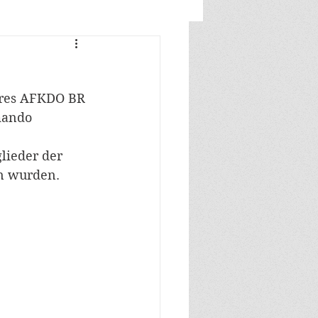
eres AFKDO BR 
mando 
 
lieder der 
n wurden.