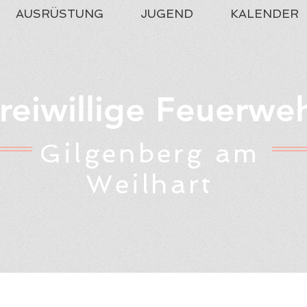
AUSRÜSTUNG
JUGEND
KALENDER
reiwillige Feuerwe
Gilgenberg am
Weilhart