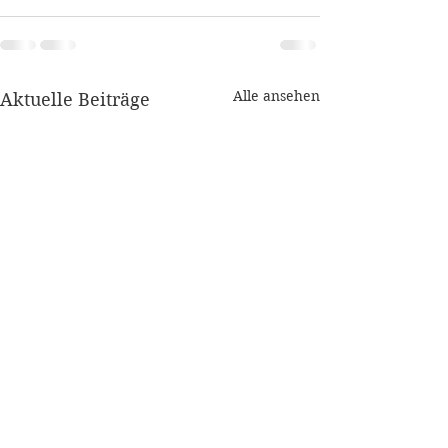
Alle ansehen
Aktuelle Beiträge
2025-08 Übung
2025-08 Grillf